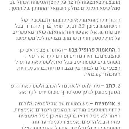
מתבצעת באמצעות לחיצה על לחצן הנגישות הכחול עם
סמל כיסא הגלגלים בחלק השמאלי התחתון של המסך.
ההגדרות המותאמות אישית נשמרות במכשיר של
המשתמש במשך 30 יום, כך שאין צורך להגדירן בכל
יום מחדש. אלו אפשרויות ההתאמה שאנו מאפשרים
על מנת לספק חוויית שימוש מצויינת לכל משתמש:
1.
התאמות פרופיל צבע
– האתר עוצב מראש כך
שהצבעים בו יהיו ניגודיים ונוחים לקריאה תמיד.
משתמשים שמעוניינים בכל זאת לשנות את פרופיל
הצבע יכולים לבחור בין מצב ניגודיות גבוהה, ניגודיות
הפוכה ורקע בהיר.
2.
כתב
– ניתן להגדיל את גודל הכתב ולשנות את הגופן
מגופן מסוגנן לגופן סנס-סריף פשוט יותר לקריאה.
3.
אנימציות
– משתמשים עם אפילפסיה עלולים
להיות מושפעים מוידאו, הבהובים ריצודים ואנימציות.
האתר לא מכיל וידאו ברקע. הוא כן מכיל אנימציית
פתיחה בכל הדפים ואנימציות כניסה עדינות.
משתמשים יכולים לעצור את כל ההנפשות האלו