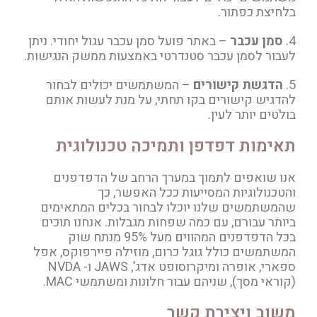
בלחיצת כפתור.
4.
סמן עכבר
– באתר פועל סמן עכבר עגול יחודי. ניתן
לעבור לסמן עכבר סטנדרטי באמצעות ממשק הנגישות.
5.
הדגשת קישורים
– המשתמשים יכולים לבחור
להדגיש קישורים בקו תחתי, על מנת לעשות אותם
בולטים יותר לעין.
תאימות דפדפן ותמיכה טכנולוגית
אנו שואפים לתמוך במערך הרחב של הדפדפנים
והטכנולוגיות המסייעות ככל האפשר, כך
שהמשתמשים שלנו יוכלו לבחור בכלים המתאימים
ביותר עבורם, עם כמה שפחות מגבלות. אנחנו תוכים
בכל הדפדפנים המהווים מעל 95% מנתח שוק
המשתמשים כולל גוגל כרום, מוזילה פיירפוקס, אפל
ספארי, אופרה ומיקרוסופט אדג’, JAWS ו- NVDA
(קוראי מסך), שניהם עבור חלונות ומשתמשי MAC.
משוב ויצירת קשר