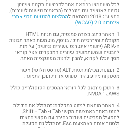
לכל משתמש בהתאם אתר לדרישות תקנות שיוויון
זכויות לאנשים עם מוגבלות (התאמות נגישות לשירות),
התשע”ג 2013 ובהתאם ל
המלצות להנגשת תכני אתרי
אינטרנט WCAG) 2.0)
.
1. האתר כתוב בצורה סמנטית, עם תגיות HTML
מקובלות והיררכיית תוכן. בנוסף, מוטמעות באתר תכונות
ה-ARIA (יישומי אינטרנט עשירים נגישים) על מנת
להבטיח שמשתמשים עיוורים המבקרים אצל קוראי
מסך יוכלו לקרוא, להבין ולהנות מפונקציות האתר.
2. תמונות מכילות תגיות ALT (טקסט חלופי) אשר
מספקות מידע בהיר ופשוט אודות תוכן התמונה.
3. התוכן מותאם לכל קוראי המסכים הפופולריים כולל
JAWS ו-NVDA.
4. האתר מותאם לניווט במקלדת: זה כולל את היכולת
לנווט באתר באמצעות מקשי Tab ו- Shift + Tab,
להפעיל תפריטים ושדות בחירה עם מקשי החצים
ולסגור אותם באמצעות Esc. זה כולל גם הפעלת