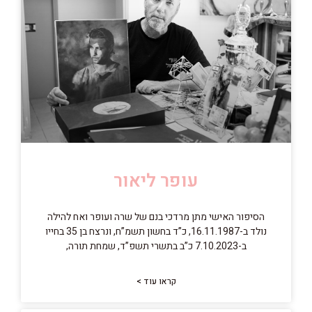
עופר ליאור
הסיפור האישי מתן מרדכי בנם של שרה ועופר ואח להילה
נולד ב-16.11.1987, כ”ד בחשון תשמ”ח, ונרצח בן 35 בחייו
ב-7.10.2023 כ”ב בתשרי תשפ”ד, שמחת תורה,
קראו עוד >