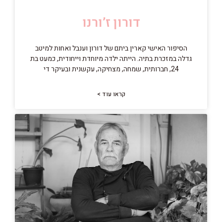
דורון ז’ורנו
הסיפור האישי קארין ביתם של דורון וענבל ואחות למיטב
גדלה במזכרת בתיה. הייתה ילדה מיוחדת וייחודית, כמעט בת
24, חברותית, שמחה, מצחיקה, עקשנית ובעיקר די
קראו עוד >