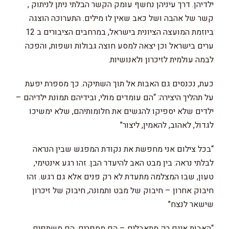
ילדיהן. דרך עיניהן נחשף עומק הקשר הבלתי ניתן לניתוק ,
קשר של אהבה ושל כאב שאין לו מילים. התערוכה הוצגה
ביוזמת המועצה הציונית בישראל, במרחבים הציבורים ב 12
ערים בישראל וכן יצאה למסע חוצה גבולות ושפות, והפכה
לבמה עולמית לזיכרון ולאנושיות.
כעת, נכנסים גם האבות אל תוך השתיקה. כך מספרת יפעת
על תהליך היצירה: “הם עומדים מולי, ובידיהם תמונת ילדיהם –
ילדים שלא יספיקו להגשים את חלומותיהם, שלא ימשיכו
לגדול, לאהוב, להאמין, ליצור”
“בכל צילום אני מחפשת את נקודת המפגש שבין הנראה
לבלתי נראה: בין מבט האב להיעדר הבן. זהו רגע אינטימי,
טעון, שבו המצלמה מתעדת לא רק פנים אלא גם רגש. זהו
חיבוק אחרון – חיבוק של מבט ותמונה, חיבוק של זיכרון
שישאר לנצח”
“האבות אינם רק מתאבלים – הם מספרים. הם משתפים