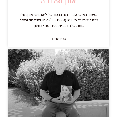
אורן סמדג’ה
הסיפור האישי עומר, בנם הבכור של ליאת ושי אורן, נולד
ביום כ”ב באייר תשנ”ט (8.5.1999). אח גדול לרום ורותם.
עומר, שלמד בבית ספר יסודי בחינוך
קראו עוד >