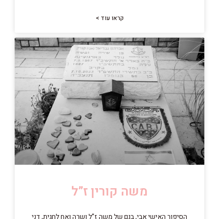
קראו עוד >
משה קורין ז”ל
הסיפור האישי אבי, בנם של משה ז”ל ושרה ואח לחגית, דני