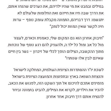
במילים ובמבט את מי שהיו ילדיהם, את הערכים שהנחו אותם,
את הדרך שבה חיו את חייהם ואת החלומות שלעולם לא
יתגשמו. דרך דבריהם, התמונה מקבלת עומק נוסף – עדות
חיה לקשר שאין המוות יכול לנתק”
“חיבוק אחרון הוא גם המקום שלי, כאמנית וכאדם, לעצור
מול כל אב ומול כל ילד.ה, ולהעניק להם רגע נוסף של נוכחות.
מתוך ההקשבה, הצילום הופך לכלי של זיכרון – גשר בין חיים
שאינם לבין אלו שנותרו”
לשכת יו”ר ההסתדרות הציונית העולמית, המחלקה לישראל
והנצחת השואה בארץ ובתפוצות והמועצה הציונית בישראל
מזמינים אתכם להיכנס אל תוך השקט הזה, לפגוש את הכאב,
להכיר את הילדים, לקרוא את המילים, להביט בתמונה וביחד
להנציח אותם דרך חיבוק אחד אחרון.