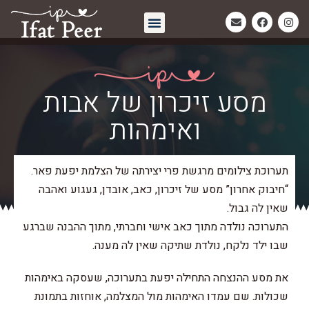
חיבוק אחרון | Eternal Embrace
מסע זיכרון של אבות
ואימהות
תערוכת צילומים מרגשת פרי יצירתה של הצלמת יפעת פאר.
“חיבוק אחרון” מסע של זיכרון, כאב, אובדן, געגוע ואהבה
שאין לה גבול.
התערוכה נולדה מתוך כאב אישי וחברתי, מתוך ההבנה שברגע
שבו ילד נלקח, נולדת שתיקה שאין לה מענה.
את מסע ההנצחה התחילה יפעת בתערוכה, שעסקה באימהות
שכולות. שם עמדו האימהות מול המצלמה, אוחזות בתמונת