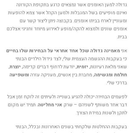
גדולה למען האומנים אשר נמצאים כרגע בתקופת הקורונה
ואינם מופיעים בשל המגבלות ולמען הקהל אשר צמא להופעות
ומעוניין לארח בביתו אומנים. בקבוצה ניתן ליצור קשר עם
אומנים שונים ולמצוא להקה/מופע לאירוע מיוחד וחגיגי אצלכם
בבית.
אני
מאמינה גדולה שכל אחד אחראי על הבחירות שלו בחיים
כי בעקבות ההגשמה העצמית שלי, לצד גידול הילדים הבנתי
שאני מלאת רעיונות,
יזמית
, יודעת לדחוף דברים קדימה,
יוצרת
,
חולמת ומגשימה
, מחברת בין אנשים, מעניקה עזרה
ומשפיעה
בדרכי שלי.
לפעמים הבחירה יכולה להגיע בשנייה ולעיתים זה לוקח זמן אבל
דבר אחד משותף לשניהם – שרק
אני מחליטה
. תמיד יש מקום
לתקן ולשנות במידת הצורך.
בעקבות ההחלטות שלקחתי בשנים האחרונות ובכלל, הבנתי