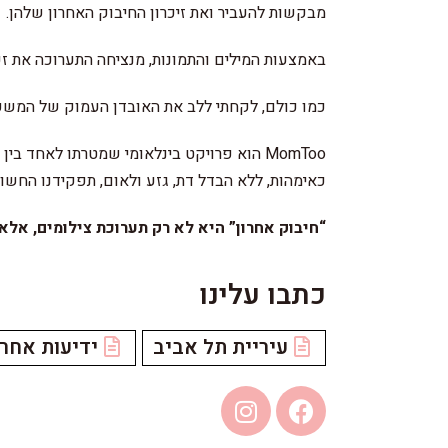
מבקשות להעביר ואת זיכרון החיבוק האחרון שלהן.
באמצעות המילים והתמונות, מנציחה התערוכה את זכ
כמו כולם, לקחתי ללב את האובדן העמוק של המשפח
MomToo הוא פרויקט בינלאומי שמטרתו לאחד בין אימהות מכל קצוות תבל למאבק בטרור.
כאימהות, ללא הבדל דת, גזע ולאום, תפקידנו החשוב 
“חיבוק אחרון” היא לא רק תערוכת צילומים, אל
כתבו עלינו
עיריית תל אביב
ידיעות אחרו