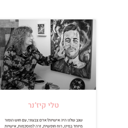
טלי קיז’נר
שגב שלנו היה אישיות! אדם צבעוני, עם חוש הומור
מיוחד במינו, רוח חופשית, זרה למוסכמות, אישיות