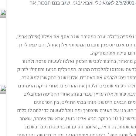
משפחת קיז'נר מונה 5 נפשות. שגב נולד בחיפה ב-2/5/2001 לאמא טלי ואבא יבגני. שגב בנם הבכור, אח
יפייה גדולה. ערב המסיבה שגב אסף את איילת (איילת ארנין,
 איתמר עם בת זוגו אגם יוספזון וחברם המשותף אלון אוהל, והם יצאו לדרך.
מהאזור, בחיבור לכביש הצפון נאלצו לעשות פרסה ולחזור
לדעת שנכנסו למלכודת המוות. המחבלים הגיעו והתחילו לזרוק
איתמר ניסו להרגיע את האחרים. אלון ושגב התקשרו למשטרה,
רגיע מי שסביבו ולכוון את ההודפים. אחרי זריקת הרימונים
 שנכון לכתיבת שורות אלה עדיין שבוי בעזה. אחרי החטיפה המחבלים
מים הבאים חיפשנו אותו בבתי החולים, בין הסרטונים
ר חשבנו על העזרה שיצטרך ומה נוכל לעשות כדי לתת לו כלים
להתמודדות שיחזור הביתה. לאחר שלושה ימים, יום שלישי 10.10 בבוקר, הגיע אלינו בועז, אבא של איתמר, שאמר
 שש שעות, זה ודאי…, איתמר נתן עדות במשטרה כבר בשבת
לתי לשתוק יותר”. בצהריים איתמר הגיע, עם יד חבושה, עור התוף