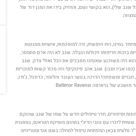
צל שגב שלי), הוא בקושי נשם, והחזיק בידו את המגן דוד של
צווה.
יוחד במינו, רוח חופשית, זרה למוסכמות, אישיות ממגנטת
ות בזכות חריפותו ויכולות הובלה. שגב לא היה אדם מתמסר,
 הוא היה משוכנע שאנחנו מסבכים את הכל ואולי צדק. שגב
כמו אביו וסבו). שגב אהב פינוקים! היה מכור קשות לסוכריות
 ספורט, חברים ומשפחה! הדרכה בנוער העובד והלומד, כדורגל, ג’ודו,
ל ברארסה וBaltimor Ravens
תמונות וסיפורים, חדר טיפולים חדש על שמו של שגב שהוקם
שנתית לזכרו עם טובי הדיג’י בתחום מוסיקת הטראנס, במסגרת