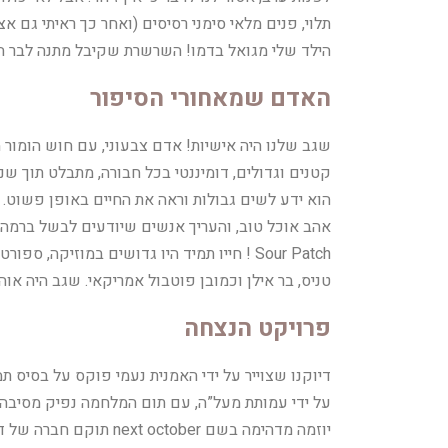
תלוי, פנים מלאי סימני רסיסים (ואחר כך ראיתי גם א
הילד שלי מגואל בדמו! השרשרת שקיבל מתנה לבר המ
האדם שמאחורי הסיפור
שגב שלנו היה אישיות! אדם צבעוני, עם חוש הומור מ
קטנים וגדולים, דומיננטי בכל חבורה, מתבלט תוך שני
הוא ידע לשים גבולות וראה את החיים באופן פשוט.
אהב אוכל טוב, והעריך אנשים שיודעים לבשל ברמה (
Sour Patch ! חייו תמיד היו גדושים במוזיקה,
טניס, בר אילן וכמובן פוטבול אמריקאי. שגב היה אוהד מושבע ש
פרויקט הנצחה
דיוקנו שצוייר על ידי האמנית נעמי פוקס על בסיס 
על ידי עמותת מעל”ה, עם תום המלחמה נפיק מסיבה 
יוזמה מדהימה בשם next october תוקם חברה של ד”ר סלעית צבאן המפתחת טיפול למחלה בשם אנדומטריוזיס.