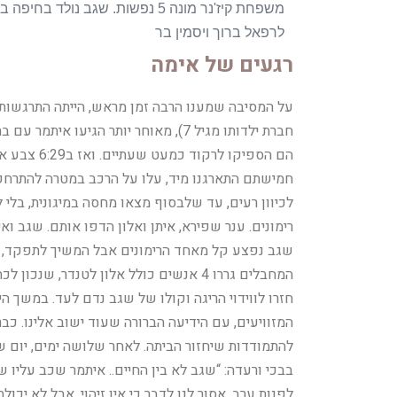
לרפאל ברוך ויסמין בר
רגעים של אימה
על המסיבה שמענו הרבה זמן מראש, הייתה התרגשות וצ
חברת ילדותו מגיל 7), מאוחר יותר הגיעו
הם הספיקו לרקוד כמעט שעתיים. ואז ב6:29 צבע אדום פילח את המוזיקה..
חמישתם התארגנו מיד, עלו על הרכב במטרה להתרחק 
לכיוון רעים, עד שלבסוף מצאו מחסה במיגונית, בלי 
רימונים. ענר שפירא, איתן ואלון הדפו אותם. שגב ו
שגב נפצע קל מאחד הרימונים אבל המשיך לתפקד, ולה
המחבלים גררו 4 אנשים כולל אלון לטנדר,
חזרו לווידוי הריגה וקולו של שגב נדם לעד. במשך הי
המזוויעים, עם הידיעה הברורה שעוד ישוב אלינו. כב
בבכי ורעדה: “שגב לא בין החיים.. איתמר שכב עליו
לפנות ערב, אסור לנו לדבר כי אין זיהוי. אבל לא יכו