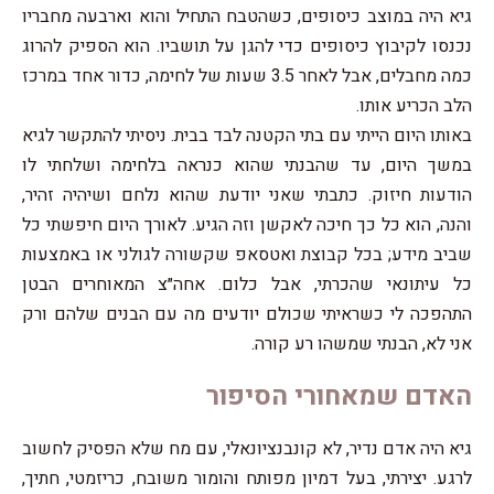
גיא היה במוצב כיסופים, כשהטבח התחיל והוא וארבעה מחבריו
נכנסו לקיבוץ כיסופים כדי להגן על תושביו. הוא הספיק להרוג
כמה מחבלים, אבל לאחר 3.5 שעות של לחימה, כדור אחד במרכז
הלב הכריע אותו.
באותו היום הייתי עם בתי הקטנה לבד בבית. ניסיתי להתקשר לגיא
במשך היום, עד שהבנתי שהוא כנראה בלחימה ושלחתי לו
הודעות חיזוק. כתבתי שאני יודעת שהוא נלחם ושיהיה זהיר,
והנה, הוא כל כך חיכה לאקשן וזה הגיע. לאורך היום חיפשתי כל
שביב מידע; בכל קבוצת ואטסאפ שקשורה לגולני או באמצעות
כל עיתונאי שהכרתי, אבל כלום. אחה״צ המאוחרים הבטן
התהפכה לי כשראיתי שכולם יודעים מה עם הבנים שלהם ורק
אני לא, הבנתי שמשהו רע קורה.
האדם שמאחורי הסיפור
גיא היה אדם נדיר, לא קונבנציונאלי, עם מח שלא הפסיק לחשוב
לרגע. יצירתי, בעל דמיון מפותח והומור משובח, כריזמטי, חתיך,