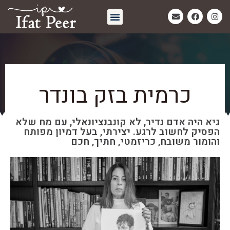
חיבוק אחרון | Eternal Embrace
כרמית בזק בונדר
גיא היה אדם נדיר, לא קונבנציונאלי, עם מח שלא
הפסיק לחשוב לרגע. יצירתי, בעל דמיון מפותח
והומור משובח, כריזמטי, חתיך, חכם