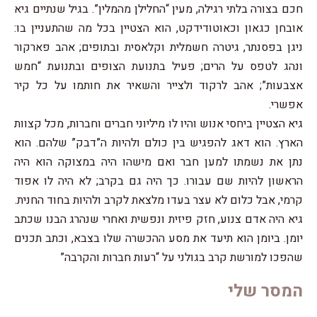
חכם בצורה בלתי רגילה, מעין “החלילן מהמלין”. בגיל שנתיים גיא
אובחן כגאון וכאוטודידקט, הוא הצטיין בכל מה שהתעניין בו:
ניגן בפסנתר, גיטרה חשמלית וקלאסית ובתופים; אהב פארקור
ונהג לטפס על הרים; פעיל בתנועת הצופים ובתנועת “חמש
אצבעות”; אהב לרקוד ולצייר והשאיר את חותמו על כל קיר
אפשרי.
גיא הצטיין ביחסי אנוש והיו לו מיליוני חברים וחברות, מכל קצוות
הארץ. הוא דאג להפגיש בין כולם ולהיות ה”דבק” שלהם. הוא
נתן את נשמתו למען חבר ואם מישהו היה במצוקה הוא היה
הראשון להיות שם עבורו. כך היה גם בקרב; לא היה לו אפוד
קרמי, אבל כלום לא עצר בעדו מלצאת לקרב ולהיות בחוד החנית.
גיא היה אדם צנוע, חזק פיזית ונפשית ואחרי שנהרג הבנו שכתב
יומן. ביומן הוא תיעד את מסע ההכשרה שלו בצבא, וכתב תכנים
שהפכו למורשת קרב בגולני על “רעות חברות והקרבה”
המסר שלי