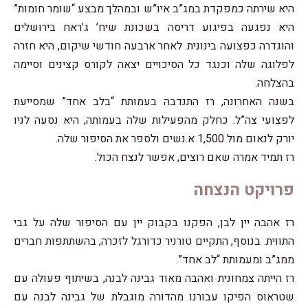
היא שירתה כמפקדת במג”ב איו”ש ובמהלך מבצע “שומר חומות”
היא נפגעה בפיגוע דריסה בשכונת שיח’ ג’ראח בירושלים
והוגדרה כפצועה בינונית. לאחר ארבעה חודשי שיקום, היא חזרה
לפלוגה שלה וכנגד כל הסיכויים יצאה לקורס קצינים וסיימה
בהצלחה.
בשנה האחרונה, רז התנדבה בעמותת “בלב אחד” שמסייעת
לפצועי צה”ל. כחלק מהפעילות שלה בעמותה, היא נסעה לניו
יורק לנאום מול 1,500 א.נשים ולספר את הסיפור שלה.
רז תמיד אמרה שאם רוצים, אפשר לנצח הכול.
פרויקט הנצחה
רז אהבה יין לבן, הפקנו בקבוק יין עם הסיפור שלה על גבי
התווית. בנוסף, התקיים טורניר כדורגל לזכרה, בהשתתפות חברים
ממג”ב ומעמותת “לב אחד”.
רז הייתה צמחונית ואהבה מאוד גבינה לבנה, בשיתוף פעולה עם
שטראוס הפיקו עבורנו מהדורה מוגבלת של גבינה לבנה עם