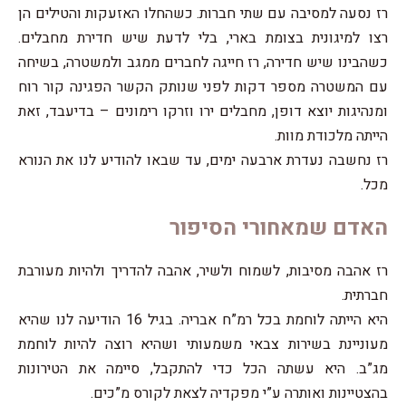
רז נסעה למסיבה עם שתי חברות. כשהחלו האזעקות והטילים הן
רצו למיגונית בצומת בארי, בלי לדעת שיש חדירת מחבלים.
כשהבינו שיש חדירה, רז חייגה לחברים ממגב ולמשטרה, בשיחה
עם המשטרה מספר דקות לפני שנותק הקשר הפגינה קור רוח
ומנהיגות יוצא דופן, מחבלים ירו וזרקו רימונים – בדיעבד, זאת
הייתה מלכודת מוות.
רז נחשבה נעדרת ארבעה ימים, עד שבאו להודיע לנו את הנורא
מכל.
האדם שמאחורי הסיפור
רז אהבה מסיבות, לשמוח ולשיר, אהבה להדריך ולהיות מעורבת
חברתית.
היא הייתה לוחמת בכל רמ”ח אבריה. בגיל 16 הודיעה לנו שהיא
מעוניינת בשירות צבאי משמעותי ושהיא רוצה להיות לוחמת
מג”ב. היא עשתה הכל כדי להתקבל, סיימה את הטירונות
בהצטיינות ואותרה ע”י מפקדיה לצאת לקורס מ”כים.