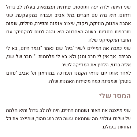
שני הייתה ילדה יפה ותוססת, יצירתית ועצמאית, בעלת לב גדול
ורחום. היא גרה עם חברים בתל אביב ועבדה כמקעקעת. שני
אהבה אמנות, מוזיקה, ריקוד, עיצוב אופנה ותפירה, טיולים, שפות
ותרבויות נוספות. בשנה האחרונה היא נהגה לטוס למקסיקו עם
החבר המקסיקני שלה.
שני כתבה את המילים לשיר ‘בית’ שם נאמר “נגמר היום, בא לי
הביתה. אך אין לי חרב ומגן ולא בא לי מלחמות…” חבר של שני,
אליה ברנוי, הלחין את המוזיקה לשיר.
לאחר אותו יום נוראי הקמנו תערוכה במוזיאון תל אביב ‘נחום
גוטמן’ שמציגה כמה מיצירות האמנות שלה.
המסר שלי
שני מייצגת את האור ושמחת החיים, היה לה לב גדול והיא חלמה
על שלום עולמי. מה שחמאס עשה היה רוע טהור, שמייצג את כל
החושך בעולם.