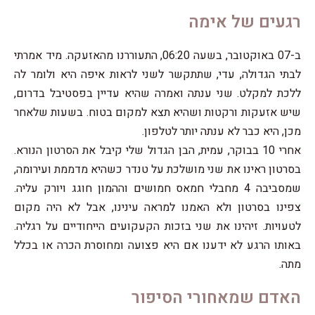
רגעים של אימה
ב-07 באוקטובר, בשעה 06:20, התעוררנו מהאזעקה. מיד אמרתי
לבתי הגדולה, עדי, שתתקשר לשני לראות איפה היא ולומר לה
ללכת למקלט. שני ענתה ואמרה שהיא עדיין בפסטיבל בדרום,
שיש אזעקות ורקטות ושהיא תצא למקום בטוח. בשעות שלאחר
מכן, היא כבר לא ענתה יותר לטלפון.
אחרי 10 בבוקר, עמית, הבן הגדול שלי קיבל את הסרטון הנורא.
בסרטון ראינו את שני מושלכת על טנדר כשהיא מדממת ועירומה,
שמסביבה 4 מחבלי חמאס חמושים וההמון חוגג ויורק עליה.
צפינו בסרטון ולא האמנו למראה עינינו, אבל לא היה מקום
לטעויות. זיהינו את שני בזכות הקעקועים הייחודיים על רגליה.
באותו הרגע לא ידענו אם היא פצועה ומחוסרת הכרה או בכלל
מתה.
האדם שמאחורי הסיפור