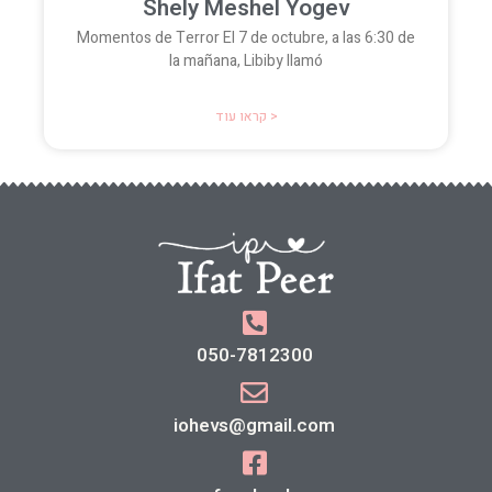
Shely Meshel Yogev
Momentos de Terror El 7 de octubre, a las 6:30 de
la mañana, Libiby llamó
קראו עוד >
050-7812300
iohevs@gmail.com