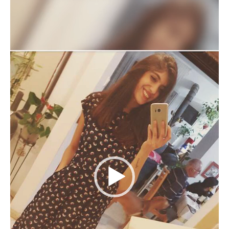
וידאו