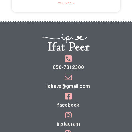
קראו עוד >
050-7812300
iohevs@gmail.com
facebook
instagram