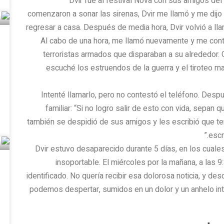
Dvir fue al festival Nova con sus amigos del 
comenzaron a sonar las sirenas, Dvir me llamó y me dijo
regresar a casa. Después de media hora, Dvir volvió a l
Al cabo de una hora, me llamó nuevamente y me con
terroristas armados que disparaban a su alrededor. 
escuché los estruendos de la guerra y el tiroteo m
Intenté llamarlo, pero no contestó el teléfono. Des
familiar: “Si no logro salir de esto con vida, sepan 
también se despidió de sus amigos y les escribió que te
escr
Dvir estuvo desaparecido durante 5 días, en los cuale
insoportable. El miércoles por la mañana, a las 
identificado. No quería recibir esa dolorosa noticia, y de
podemos despertar, sumidos en un dolor y un anhelo int