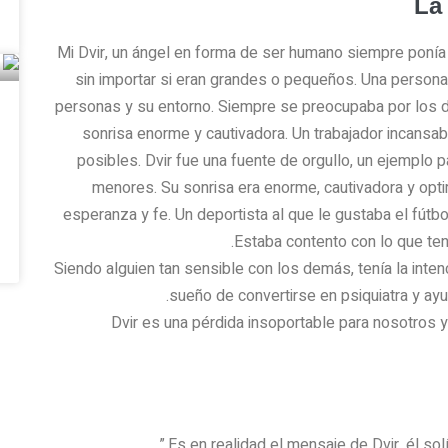
La
Mi Dvir, un ángel en forma de ser humano siempre ponía
sin importar si eran grandes o pequeños. Una persona s
personas y su entorno. Siempre se preocupaba por los d
sonrisa enorme y cautivadora. Un trabajador incans
posibles. Dvir fue una fuente de orgullo, un ejempl
menores. Su sonrisa era enorme, cautivadora y optim
esperanza y fe. Un deportista al que le gustaba el fútbo
Estaba contento con lo que tení
Siendo alguien tan sensible con los demás, tenía la inte
sueño de convertirse en psiquiatra y ayu
Dvir es una pérdida insoportable para nosotros y
Es en realidad el mensaje de Dvir, él sol