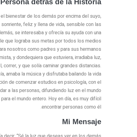
 Persona detrás de la Historia
 el bienestar de los demás por encima del suyo,
onriente, feliz y llena de vida, sensible con las
emás, se interesaba y ofrecía su ayuda con una
able que lograba sus metas por todos los medios
o para nosotros como padres y para sus hermanos
ista, y dondequiera que estuviera, irradiaba luz,
l, correr, y que solía caminar grandes distancias.
a, amaba la música y disfrutaba bailando la vida.
nción de comenzar estudios en psicología, con el
dar a las personas, difundiendo luz en el mundo.
 para el mundo entero. Hoy en día, es muy difícil
encontrar personas como él.
Mi Mensaje
ía decir: “Sé la luz que deseas ver en los demás.”