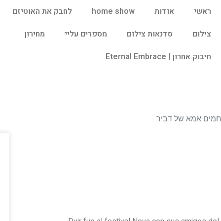
ראשי
אודות
home show
לחבק את האוטיזם
צילום
סדנאות צילום
מספרים עליי
מחירון
חיבוק אחרון | Eternal Embrace