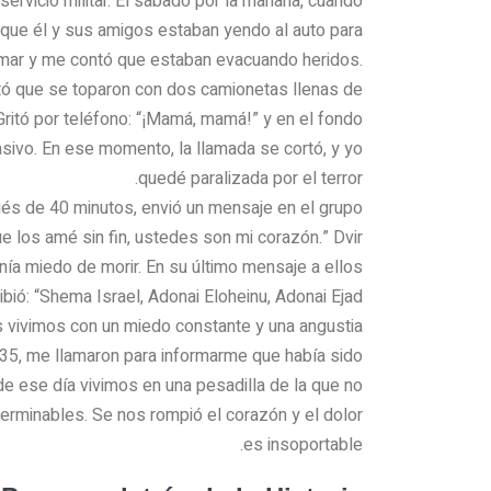
servicio militar. El sábado por la mañana, cuando
 que él y sus amigos estaban yendo al auto para
lamar y me contó que estaban evacuando heridos.
tó que se toparon con dos camionetas llenas de
Gritó por teléfono: “¡Mamá, mamá!” y en el fondo
asivo. En ese momento, la llamada se cortó, y yo
quedé paralizada por el terror.
pués de 40 minutos, envió un mensaje en el grupo
que los amé sin fin, ustedes son mi corazón.” Dvir
nía miedo de morir. En su último mensaje a ellos
ibió: “Shema Israel, Adonai Eloheinu, Adonai Ejad.”
s vivimos con un miedo constante y una angustia
9:35, me llamaron para informarme que había sido
sde ese día vivimos en una pesadilla de la que no
erminables. Se nos rompió el corazón y el dolor
es insoportable.