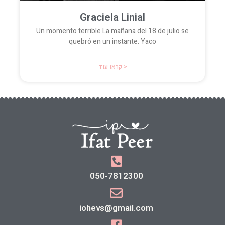
Graciela Linial
Un momento terrible La mañana del 18 de julio se
quebró en un instante. Yaco
קראו עוד >
050-7812300
iohevs@gmail.com